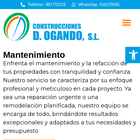
Teléfono: 981732219
WhatsApp: 616270565
Quiénes somos
Trabajos realizad
Trabaja con nosotros
Abrir
Mantenimiento
Enfrenta el mantenimiento y la refacción de
tus propiedades con tranquilidad y confianza.
Nuestro servicio se caracteriza por su enfoque
profesional y meticuloso en cada proyecto. Ya
sea una reparación urgente o una
remodelación planificada, nuestro equipo se
encarga de todo, brindándote resultados
excepcionales y adaptados a tus necesidades y
presupuesto